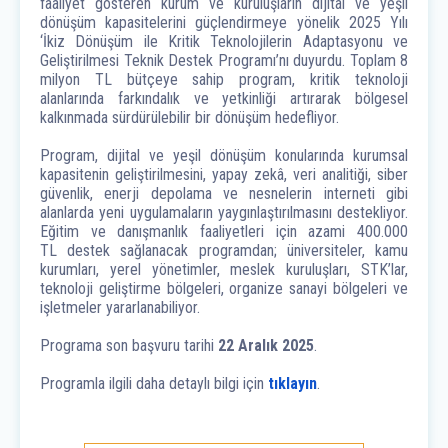
faaliyet gösteren kurum ve kuruluşların dijital ve yeşil
dönüşüm kapasitelerini güçlendirmeye yönelik 202
5 Yılı
‘İkiz Dönüşüm ile Kritik Teknolojilerin Adaptasyonu ve
Geliştirilmesi Teknik Destek Programı’nı duyurdu. Toplam 8
milyon TL bütçeye sahip program, kritik teknoloji
alanlarında farkındalık ve yetkinliği artırarak bölgesel
kalkınmada sürdürülebilir bir dönüşüm hedefliyor.
Program, dijital ve yeşil dönüşüm konularında kurumsal
kapasitenin geliştirilmesini, yapay zekâ, veri analitiği, siber
güvenlik, enerji depolama ve nesnelerin interneti gibi
alanlarda yeni uygulamaların yaygınlaştırılmasını destekliyor.
Eğitim ve danışmanlık faaliyetleri için azami 400.000
TL destek sağlanacak programdan; üniversiteler, kamu
kurumları, yerel yönetimler, meslek kuruluşları, STK’lar,
teknoloji geliştirme bölgeleri, organize sanayi bölgeleri ve
işletmeler yararlanabiliyor.
Programa son başvuru tarihi
22 Aralık 2025
.
Programla ilgili daha detaylı bilgi için
tıklayın
.