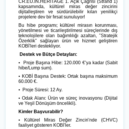
CR.EU.IN.HERITAGE 1. Açık Çağrısı (Strand 1)
kapsamında, kültürel miras değer zincirini
dijitalleştiren ve sürdürülebilir kılan yenilikçi
projelere dev bir fırsat sunuluyor!
Bu hibe programı; kültürel mirasın korunması,
yönetilmesi ve ticarileştirilmesi süreçlerinde dış
teknolojilere olan bağımlılığı azaltan, "Stratejik
Özerklik" sağlayan ürün ve hizmet geliştiren
KOBİ'leri destekliyor.
Destek ve Bütçe Detayları:
• Proje Ba
şı
na Hibe: 120.000
€’
ya kadar (Sabit
hibe/Lump sum).
• KOB
İ
Ba
şı
na Destek: Ortak ba
şı
na maksimum
60.000
€
.
• Proje S
ü
resi: 12 Ay.
• Odak Alan
ı
:
Ü
r
ü
n ve s
ü
re
ç
inovasyonu (Dijital
ve Ye
ş
il D
ö
n
üşü
m
ö
ncelikli).
Kimler Başvurabilir?
• Kültürel Miras Değer Zinciri'nde (CHVC)
faaliyet gösteren KOBİ'ler.