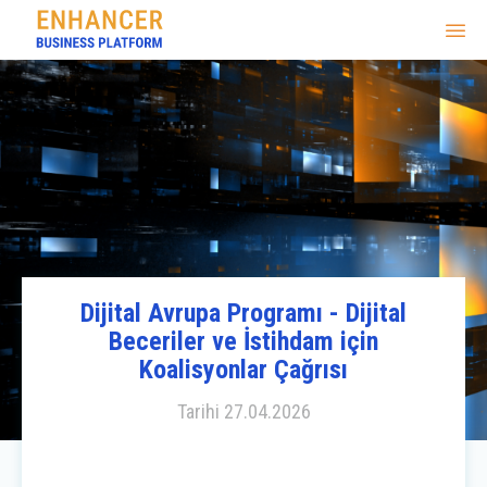
Dijital Avrupa Programı - Dijital
Beceriler ve İstihdam için
Koalisyonlar Çağrısı
Tarihi
27.04.2026