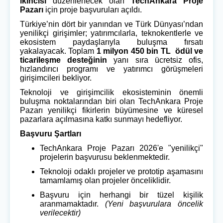
ikincisi
düzenlenecek olan
TechAnkara Proje
Pazarı
için proje başvuruları açıldı.
Türkiye’nin dört bir yanından ve Türk Dünyası’ndan
yenilikçi girişimler; yatırımcılarla, teknokentlerle ve
ekosistem paydaşlarıyla buluşma fırsatı
yakalayacak. Toplam
1 milyon 450 bin TL ödül ve
ticarileşme desteğinin
yanı sıra ücretsiz ofis,
hızlandırıcı programı ve yatırımcı görüşmeleri
girişimcileri bekliyor.
Teknoloji ve girişimcilik ekosisteminin önemli
buluşma noktalarından biri olan TechAnkara Proje
Pazarı yenilikçi fikirlerin büyümesine ve küresel
pazarlara açılmasına katkı sunmayı hedefliyor.
Başvuru Şartları
TechAnkara Proje Pazarı 2026'e "yenilikçi"
projelerin başvurusu beklenmektedir.
Teknoloji odaklı projeler ve prototip aşamasını
tamamlamış olan projeler önceliklidir.
Başvuru için herhangi bir tüzel kişilik
aranmamaktadır.
(Yeni başvurulara öncelik
verilecektir)