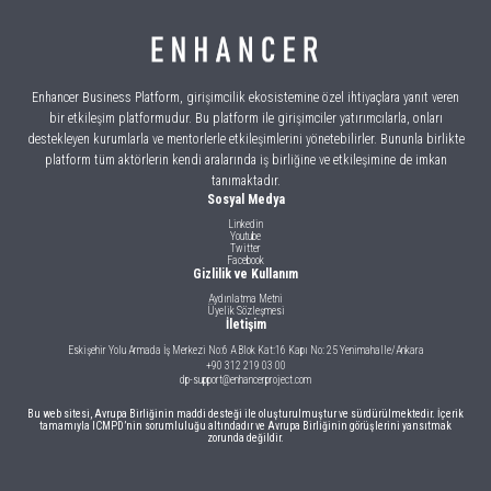
Enhancer Business Platform, girişimcilik ekosistemine özel ihtiyaçlara yanıt veren
bir etkileşim platformudur. Bu platform ile girişimciler yatırımcılarla, onları
destekleyen kurumlarla ve mentorlerle etkileşimlerini yönetebilirler. Bununla birlikte
platform tüm aktörlerin kendi aralarında iş birliğine ve etkileşimine de imkan
tanımaktadır.
Sosyal Medya
Linkedin
Youtube
Twitter
Facebook
Gizlilik ve Kullanım
Aydınlatma Metni
Üyelik Sözleşmesi
İletişim
Eskişehir Yolu Armada İş Merkezi No:6 A Blok Kat:16 Kapı No: 25 Yenimahalle/Ankara
+90 312 219 03 00
dp-support@enhancerproject.com
Bu web sitesi, Avrupa Birliğinin maddi desteği ile oluşturulmuştur ve sürdürülmektedir. İçerik
tamamıyla ICMPD’nin sorumluluğu altındadır ve Avrupa Birliğinin görüşlerini yansıtmak
zorunda değildir.