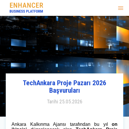
TechAnkara Proje Pazarı 2026
Başvuruları
Tarihi
25.05.2026
Ankara Kalkınma Ajansı tarafından bu yıl
on