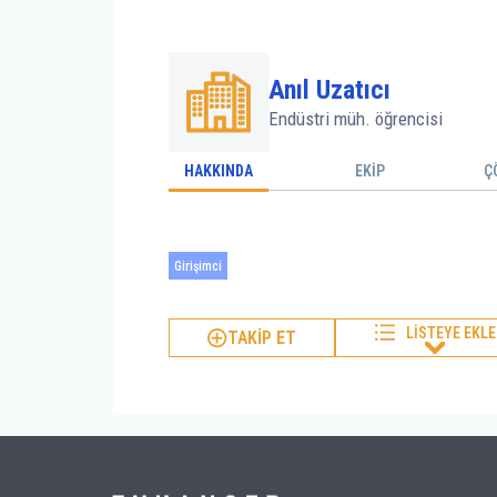
Anıl Uzatıcı
Endüstri müh. öğrencisi
HAKKINDA
EKİP
Ç
Girişimci
LİSTEYE EKLE
TAKİP ET