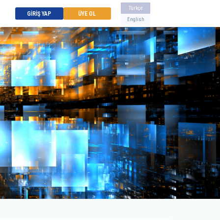
Türkçe
GİRİŞ YAP
ÜYE OL
English