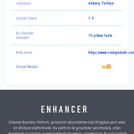
Lokasyon
Ankara, Türkiye
Çalışan Sayısı
1-3
Bu alandaki
10 yıldan fazla
deneyimi
Web Sitesi
https://www.cmbglobaltr.co
Sosyal Medya :
Enhancer Business Platform, girişimcilik ekosistemine özel ihtiyaçlara yanıt veren
bir etkileşim platformudur. Bu platform ile girişimciler yatırımcılarla, onları
destekleyen kurumlarla ve mentorlerle etkileşimlerini yönetebilirler. Bununla birlikte