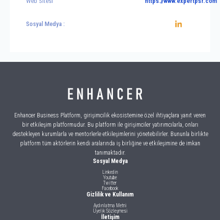
Web Sitesi
https://www.expertpsr.com
Sosyal Medya :
Enhancer Business Platform, girişimcilik ekosistemine özel ihtiyaçlara yanıt veren
bir etkileşim platformudur. Bu platform ile girişimciler yatırımcılarla, onları
destekleyen kurumlarla ve mentorlerle etkileşimlerini yönetebilirler. Bununla birlikte
platform tüm aktörlerin kendi aralarında iş birliğine ve etkileşimine de imkan
tanımaktadır.
Sosyal Medya
Linkedin
Youtube
Twitter
Facebook
Gizlilik ve Kullanım
Aydınlatma Metni
Üyelik Sözleşmesi
İletişim