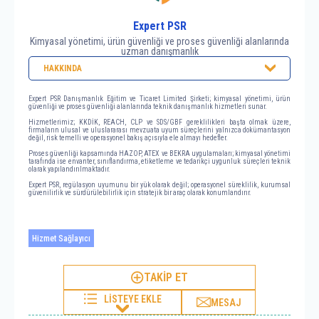
Expert PSR
Kimyasal yönetimi, ürün güvenliği ve proses güvenliği alanlarında
uzman danışmanlık
HAKKINDA
Expert PSR Danışmanlık Eğitim ve Ticaret Limited Şirketi; kimyasal yönetimi, ürün
güvenliği ve proses güvenliği alanlarında teknik danışmanlık hizmetleri sunar.
Hizmetlerimiz; KKDİK, REACH, CLP ve SDS/GBF gereklilikleri başta olmak üzere,
firmaların ulusal ve uluslararası mevzuata uyum süreçlerini yalnızca dokümantasyon
değil, risk temelli ve operasyonel bakış açısıyla ele almayı hedefler.
Proses güvenliği kapsamında HAZOP, ATEX ve BEKRA uygulamaları; kimyasal yönetimi
tarafında ise envanter, sınıflandırma, etiketleme ve tedarikçi uygunluk süreçleri teknik
olarak yapılandırılmaktadır.
Expert PSR, regülasyon uyumunu bir yük olarak değil; operasyonel süreklilik, kurumsal
güvenilirlik ve sürdürülebilirlik için stratejik bir araç olarak konumlandırır.
Hizmet Sağlayıcı
TAKİP ET
LİSTEYE EKLE
MESAJ