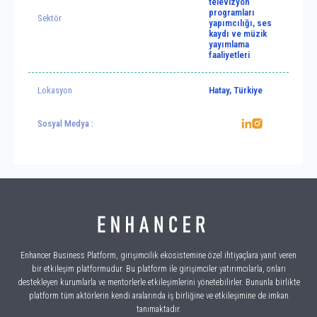
televizyon
programları
Sektör
yapımcılığı, ses
kaydı ve müzik
yayımlama
faaliyetleri
Lokasyon
Hatay, Türkiye
Sosyal Medya :
Enhancer Business Platform, girişimcilik ekosistemine özel ihtiyaçlara yanıt veren
bir etkileşim platformudur. Bu platform ile girişimciler yatırımcılarla, onları
destekleyen kurumlarla ve mentorlerle etkileşimlerini yönetebilirler. Bununla birlikte
platform tüm aktörlerin kendi aralarında iş birliğine ve etkileşimine de imkan
tanımaktadır.