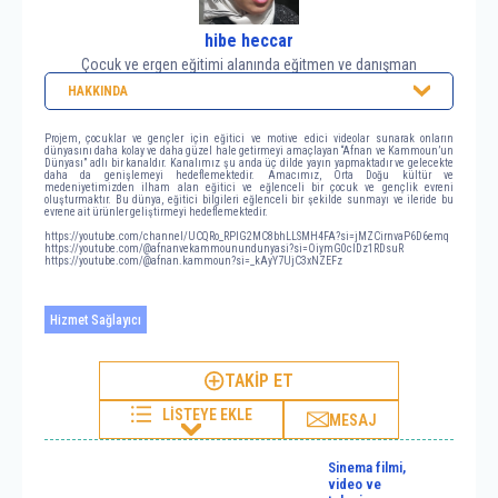
hibe heccar
Çocuk ve ergen eğitimi alanında eğitmen ve danışman
HAKKINDA
Projem, çocuklar ve gençler için eğitici ve motive edici videolar sunarak onların
dünyasını daha kolay ve daha güzel hale getirmeyi amaçlayan “Afnan ve Kammoun’un
Dünyası” adlı bir kanaldır. Kanalımız şu anda üç dilde yayın yapmaktadır ve gelecekte
daha da genişlemeyi hedeflemektedir. Amacımız, Orta Doğu kültür ve
medeniyetimizden ilham alan eğitici ve eğlenceli bir çocuk ve gençlik evreni
oluşturmaktır. Bu dünya, eğitici bilgileri eğlenceli bir şekilde sunmayı ve ileride bu
evrene ait ürünler geliştirmeyi hedeflemektedir.
https://youtube.com/channel/UCQRo_RPIG2MC8bhLLSMH4FA?si=jMZCirnvaP6D6emq
https://youtube.com/@afnanvekammounundunyasi?si=OiymG0clDz1RDsuR
https://youtube.com/@afnan.kammoun?si=_kAyY7UjC3xNZEFz
Hizmet Sağlayıcı
TAKİP ET
LİSTEYE EKLE
MESAJ
Sinema filmi,
video ve