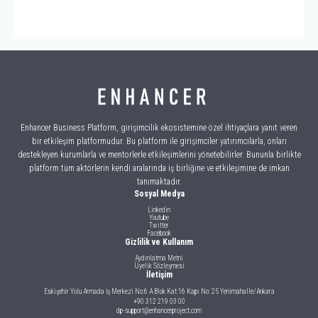
Enhancer Business Platform, girişimcilik ekosistemine özel ihtiyaçlara yanıt veren
bir etkileşim platformudur. Bu platform ile girişimciler yatırımcılarla, onları
destekleyen kurumlarla ve mentorlerle etkileşimlerini yönetebilirler. Bununla birlikte
platform tüm aktörlerin kendi aralarında iş birliğine ve etkileşimine de imkan
tanımaktadır.
Sosyal Medya
Linkedin
Youtube
Twitter
Facebook
Gizlilik ve Kullanım
Aydınlatma Metni
Üyelik Sözleşmesi
İletişim
Eskişehir Yolu Armada İş Merkezi No:6 A Blok Kat:16 Kapı No: 25 Yenimahalle/Ankara
+90 312 219 03 00
dp-support@enhancerproject.com